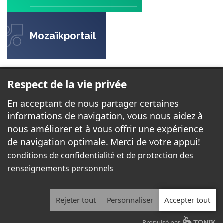
Mozaïkportail
ÉCOLE DE L'ESCALADE
Respect de la vie privée
605, rue Davidson Est
En acceptant de nous partager certaines
Gatineau, Québec J8R 2V9
informations de navigation, vous nous aidez à
nous améliorer et à vous offrir une expérience
de navigation optimale. Merci de votre appui!
Téléphone:
819 663-5558
conditions de confidentialité et de protection des
Télécopieur:
819 663-7131
renseignements personnels
Courriel:
escalade@cssd.gouv.qc.ca
Rejeter tout
Personnaliser
Accepter tout
2026 - Tous droits réservés. © École de l'Escalade
Propulsé par