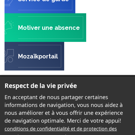
Motiver une absence
Mozaïkportail
ÉCOLE DE L'ESCALADE
Respect de la vie privée
605, rue Davidson Est
En acceptant de nous partager certaines
Gatineau, Québec J8R 2V9
informations de navigation, vous nous aidez à
nous améliorer et à vous offrir une expérience
de navigation optimale. Merci de votre appui!
Téléphone:
819 663-5558
conditions de confidentialité et de protection des
Télécopieur:
819 663-7131