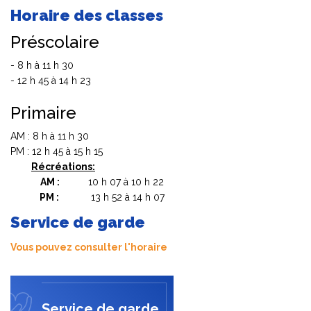
Horaire des classes
Préscolaire
- 8 h à 11 h 30
- 12 h 45 à 14 h 23
Primaire
AM : 8 h à 11 h 30
PM : 12 h 45 à 15 h 15
Récréations:
AM :
10 h 07 à 10 h 22
PM :
13 h 52 à 14 h 07
Service de garde
Vous pouvez consulter l'horaire
Service de garde