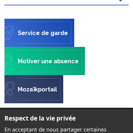
Service de garde
Motiver une absence
Mozaïkportail
ÉCOLE DE L'ESCALADE
Respect de la vie privée
605, rue Davidson Est
En acceptant de nous partager certaines